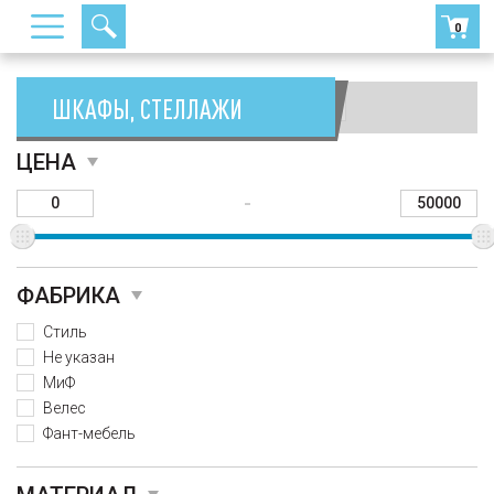
0
ШКАФЫ, СТЕЛЛАЖИ
Сортировать:
ЦЕНА
-
ФАБРИКА
Стиль
Не указан
МиФ
Велес
Фант-мебель