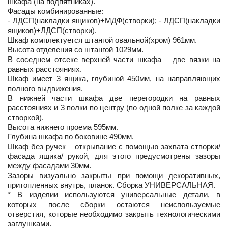
шкафа (на подпятниках).
Фасады комбинированные:
- ЛДСП(накладки ящиков)+МДФ(створки); - ЛДСП(накладки
ящиков)+ЛДСП(створки).
Шкаф комплектуется штангой овальной(хром) 961мм.
Высота отделения со штангой 1029мм.
В соседнем отсеке верхней части шкафа – две вязки на
равных расстояниях.
Шкаф имеет 3 ящика, глубиной 450мм, на направляющих
полного выдвижения.
В нижней части шкафа две перегородки на равных
расстояниях и 3 полки по центру (по одной полке за каждой
створкой).
Высота нижнего проема 595мм.
Глубина шкафа по боковине 490мм.
Шкаф без ручек – открывание с помощью захвата створки/
фасада ящика/ рукой, для этого предусмотрены зазоры
между фасадами 30мм.
Зазоры визуально закрыты при помощи декоративных,
притопленных внутрь, планок. Сборка УНИВЕРСАЛЬНАЯ.
* В изделии используются универсальные детали, в
которых после сборки остаются неиспользуемые
отверстия, которые необходимо закрыть технологическими
заглушками.